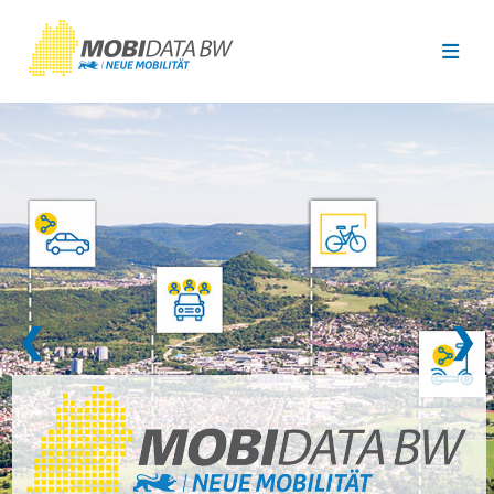
Überspringen zum Hauptinhalt
❮
❯