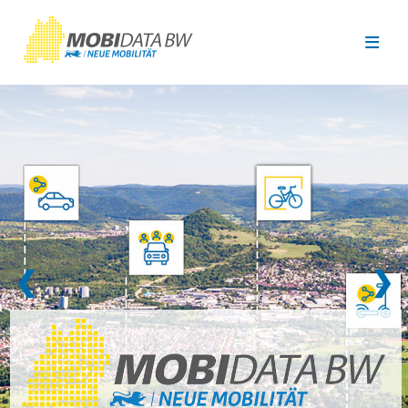
Überspringen zum Hauptinhalt
❮
❯