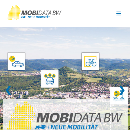
Überspringen zum Hauptinhalt
❮
❯