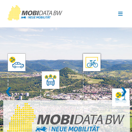
Überspringen zum Hauptinhalt
❮
❯