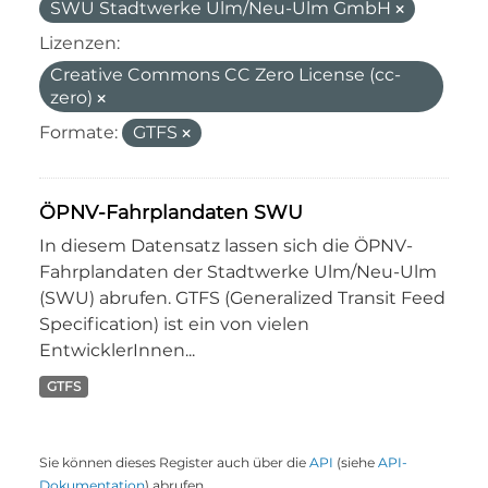
SWU Stadtwerke Ulm/Neu-Ulm GmbH
Lizenzen:
Creative Commons CC Zero License (cc-
zero)
Formate:
GTFS
ÖPNV-Fahrplandaten SWU
In diesem Datensatz lassen sich die ÖPNV-
Fahrplandaten der Stadtwerke Ulm/Neu-Ulm
(SWU) abrufen. GTFS (Generalized Transit Feed
Specification) ist ein von vielen
EntwicklerInnen...
GTFS
Sie können dieses Register auch über die
API
(siehe
API-
Dokumentation
) abrufen.