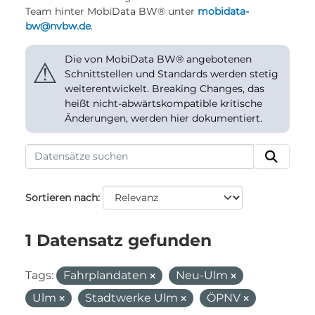
Team hinter MobiData BW® unter
mobidata-
bw@nvbw.de
.
Die von MobiData BW® angebotenen
⚠
Schnittstellen und Standards werden stetig
weiterentwickelt. Breaking Changes, das
heißt nicht-abwärtskompatible kritische
Änderungen, werden hier dokumentiert.
Sortieren nach
1 Datensatz gefunden
Tags:
Fahrplandaten
Neu-Ulm
Ulm
Stadtwerke Ulm
ÖPNV