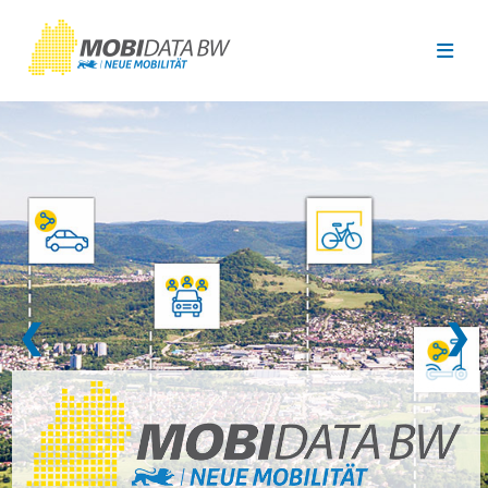
Überspringen zum Hauptinhalt
❮
❯