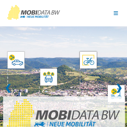
Überspringen zum Hauptinhalt
❮
❯