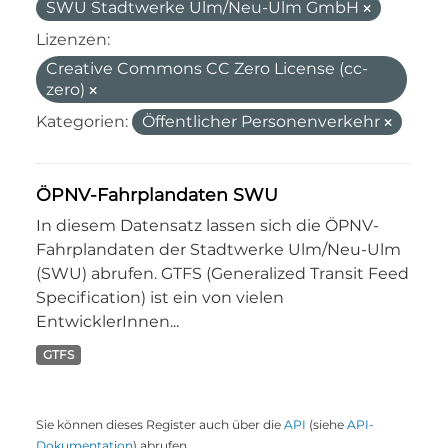
SWU Stadtwerke Ulm/Neu-Ulm GmbH
Lizenzen:
Creative Commons CC Zero License (cc-
zero)
Kategorien:
Öffentlicher Personenverkehr
ÖPNV-Fahrplandaten SWU
In diesem Datensatz lassen sich die ÖPNV-
Fahrplandaten der Stadtwerke Ulm/Neu-Ulm
(SWU) abrufen. GTFS (Generalized Transit Feed
Specification) ist ein von vielen
EntwicklerInnen...
GTFS
Sie können dieses Register auch über die
API
(siehe
API-
Dokumentation
) abrufen.