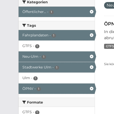
Kategorien
Ne
Öffentlicher...
-
1
ÖPN
Tags
In d
Fahrplandaten
-
1
abruf
GTFS
-
GTFS
1
Neu-Ulm
-
1
Sie kö
Stadtwerke Ulm
-
1
Ulm
-
1
ÖPNV
-
1
Formate
GTFS
-
1