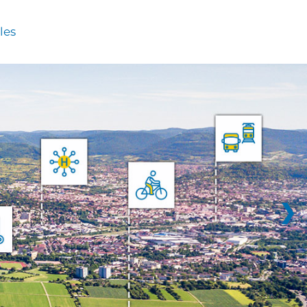
les
❯