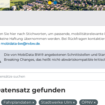
n Sie hier nach Stichworten, um passende, mobilitätsrelevante 
keine Haftung übernommen werden. Bei Rückfragen kontaktier
r
mobidata-bw@nvbw.de
.
Die von MobiData BW® angebotenen Schnittstellen und Stand
⚠
Breaking Changes, das heißt nicht-abwärtskompatible kritis
Datensatz gefunden
:
Fahrplandaten
Stadtwerke Ulm
ÖPNV