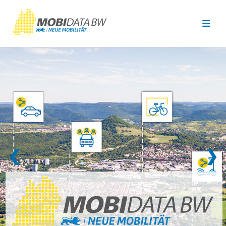
Überspringen zum Hauptinhalt
❮
❯