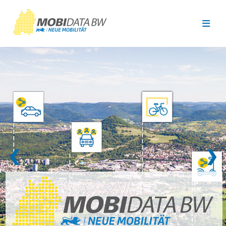
Überspringen zum Hauptinhalt
❮
❯