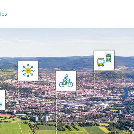
les
❯