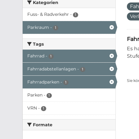
Kategorien
Fah
Fuss- & Radverkehr
-
1
Ver
Parkraum
-
1
Fahr
Tags
Es h
Fahrrad
-
Stuf
1
Fahrradabstellanlagen
-
1
Sie kö
Fahrradparken
-
1
Parken
-
1
VRN
-
1
Formate