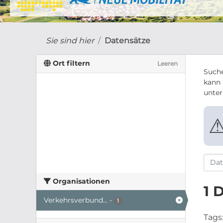
Sie sind hier
Datensätze
Ort filtern
Leeren
Suche
kann 
unte
Organisationen
1 
Verkehrsverbund...
-
1
Tags