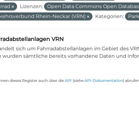
rrad
Lizenzen:
Open Data Commons Open Database
kehrsverbund Rhein-Neckar (VRN)
Kategorien:
Par
radabstellanlagen VRN
andelt sich um Fahrradabstellanlagen im Gebiet des VRN 
e wurden sämtliche bereits vorhandene Daten und Infor
nnen dieses Register auch über die
API
(siehe
API-Dokumentation
) abrufen