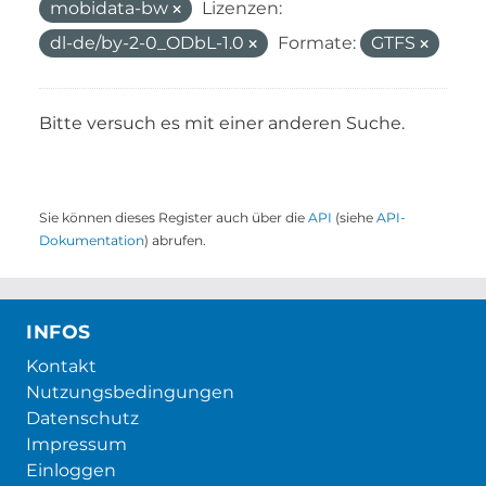
mobidata-bw
Lizenzen:
dl-de/by-2-0_ODbL-1.0
Formate:
GTFS
Bitte versuch es mit einer anderen Suche.
Sie können dieses Register auch über die
API
(siehe
API-
Dokumentation
) abrufen.
INFOS
Kontakt
Nutzungsbedingungen
Datenschutz
Impressum
Einloggen