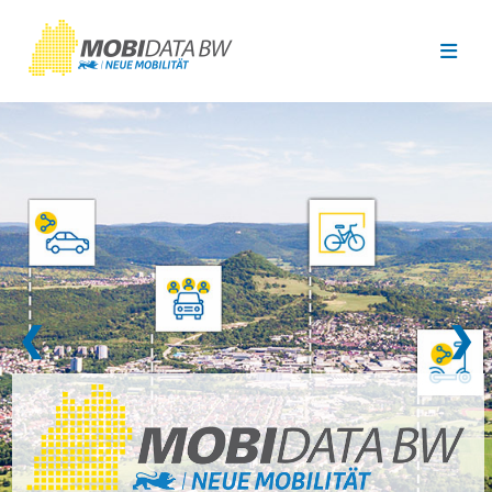
Überspringen zum Hauptinhalt
❮
❯