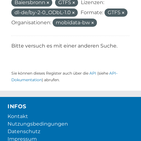
Baiersbronn
GTFS
Lizenzen:
dl-de/by-2-0_ODbL-1.0
Formate:
GTFS
Organisationen:
mobidata-bw
Bitte versuch es mit einer anderen Suche.
Sie können dieses Register auch über die
API
(siehe
API-
Dokumentation
) abrufen.
INFOS
Kontakt
Nutzungsbedingungen
Datenschutz
Impressum