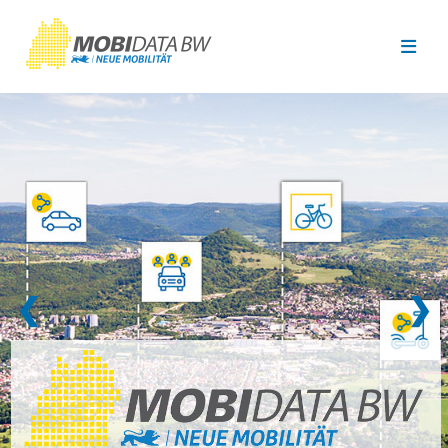
Überspringen zum Hauptinhalt
❮
❯