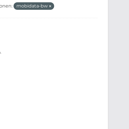
ionen:
mobidata-bw
.