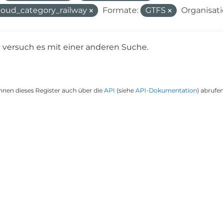
oud_category_railway
Formate:
GTFS
Organisat
e versuch es mit einer anderen Suche.
nnen dieses Register auch über die
API
(siehe
API-Dokumentation
) abrufen