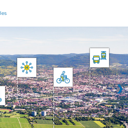
les
❯