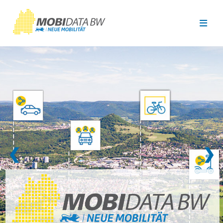
Überspringen zum Hauptinhalt
❮
❯