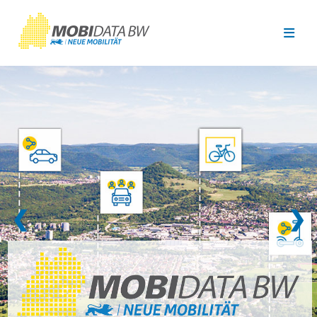
Überspringen zum Hauptinhalt
❮
❯