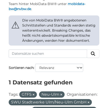
Team hinter MobiData BW® unter
mobidata-
bw@nvbw.de
.
Die von MobiData BW® angebotenen
⚠
Schnittstellen und Standards werden stetig
weiterentwickelt. Breaking Changes, das
heißt nicht-abwärtskompatible kritische
Änderungen, werden hier dokumentiert.
Sortieren nach
1 Datensatz gefunden
Tags:
GTFS
Neu-Ulm
Organisationen:
SWU Stadtwerke Ulm/Neu-Ulm GmbH