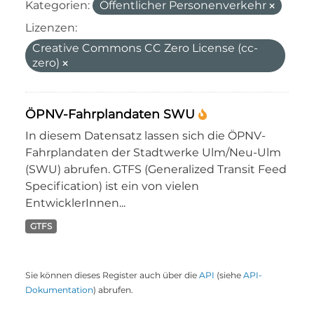
Kategorien:
Öffentlicher Personenverkehr
Lizenzen:
Creative Commons CC Zero License (cc-
zero)
ÖPNV-Fahrplandaten SWU
In diesem Datensatz lassen sich die ÖPNV-
Fahrplandaten der Stadtwerke Ulm/Neu-Ulm
(SWU) abrufen. GTFS (Generalized Transit Feed
Specification) ist ein von vielen
EntwicklerInnen...
GTFS
Sie können dieses Register auch über die
API
(siehe
API-
Dokumentation
) abrufen.