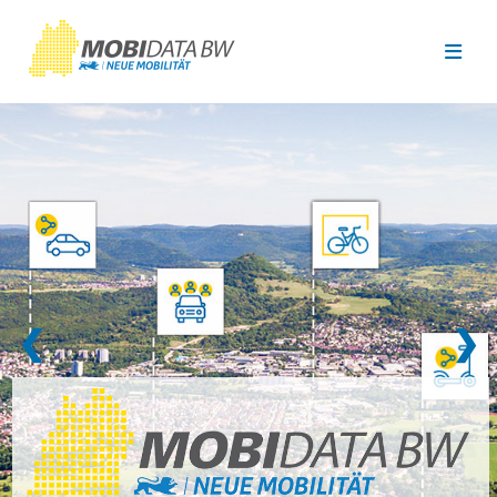
Überspringen zum Hauptinhalt
❮
❯