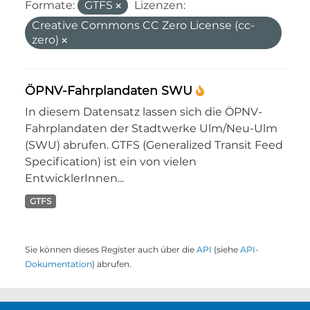
Formate:
GTFS
Lizenzen:
Creative Commons CC Zero License (cc-
zero)
ÖPNV-Fahrplandaten SWU
In diesem Datensatz lassen sich die ÖPNV-
Fahrplandaten der Stadtwerke Ulm/Neu-Ulm
(SWU) abrufen. GTFS (Generalized Transit Feed
Specification) ist ein von vielen
EntwicklerInnen...
GTFS
Sie können dieses Register auch über die
API
(siehe
API-
Dokumentation
) abrufen.