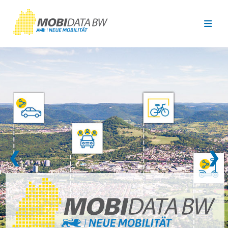
Überspringen zum Hauptinhalt
❮
❯