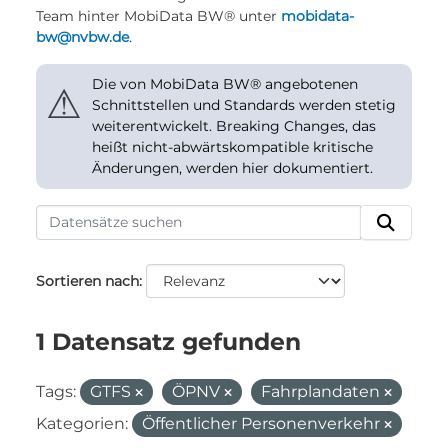
Team hinter MobiData BW® unter
mobidata-
bw@nvbw.de
.
Die von MobiData BW® angebotenen
⚠
Schnittstellen und Standards werden stetig
weiterentwickelt. Breaking Changes, das
heißt nicht-abwärtskompatible kritische
Änderungen, werden hier dokumentiert.
Sortieren nach
1 Datensatz gefunden
Tags:
GTFS
ÖPNV
Fahrplandaten
Kategorien:
Öffentlicher Personenverkehr