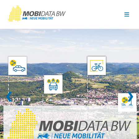
Überspringen zum Hauptinhalt
❮
❯