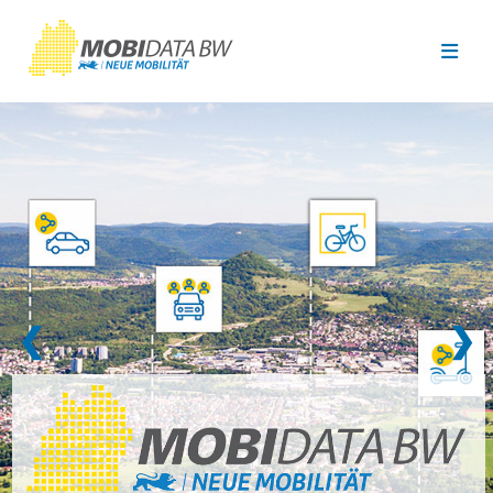
Überspringen zum Hauptinhalt
❮
❯