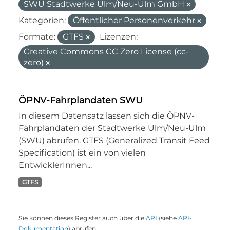
SWU Stadtwerke Ulm/Neu-Ulm GmbH
Kategorien:
Öffentlicher Personenverkehr
Formate:
GTFS
Lizenzen:
Creative Commons CC Zero License (cc-
zero)
ÖPNV-Fahrplandaten SWU
In diesem Datensatz lassen sich die ÖPNV-
Fahrplandaten der Stadtwerke Ulm/Neu-Ulm
(SWU) abrufen. GTFS (Generalized Transit Feed
Specification) ist ein von vielen
EntwicklerInnen...
GTFS
Sie können dieses Register auch über die
API
(siehe
API-
Dokumentation
) abrufen.