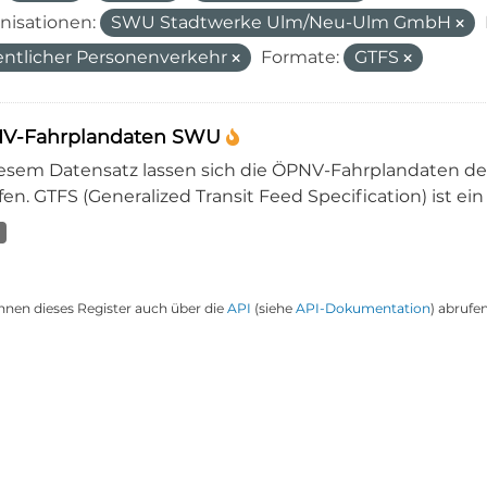
nisationen:
SWU Stadtwerke Ulm/Neu-Ulm GmbH
entlicher Personenverkehr
Formate:
GTFS
V-Fahrplandaten SWU
iesem Datensatz lassen sich die ÖPNV-Fahrplandaten 
en. GTFS (Generalized Transit Feed Specification) ist ein
nnen dieses Register auch über die
API
(siehe
API-Dokumentation
) abrufen