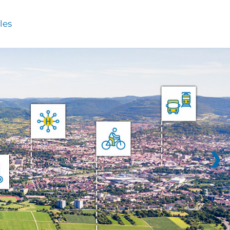
les
❯