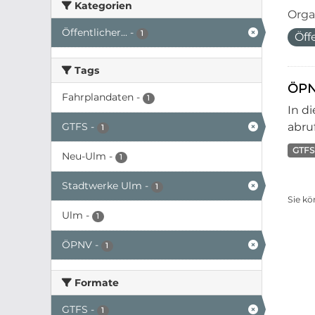
Kategorien
Orga
Öffentlicher...
-
1
Öff
Tags
ÖPN
Fahrplandaten
-
1
In d
GTFS
-
abruf
1
GTFS
Neu-Ulm
-
1
Stadtwerke Ulm
-
1
Sie kö
Ulm
-
1
ÖPNV
-
1
Formate
GTFS
-
1