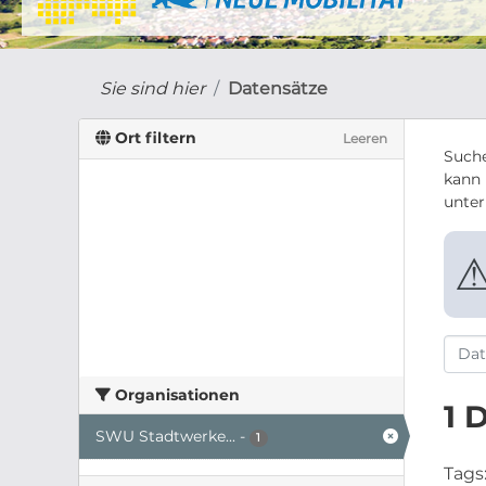
Sie sind hier
Datensätze
Ort filtern
Leeren
Suche
kann 
unte
Organisationen
1 
SWU Stadtwerke...
-
1
Tags