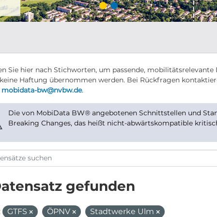
n Sie hier nach Stichworten, um passende, mobilitätsrelevante 
keine Haftung übernommen werden. Bei Rückfragen kontaktier
r
mobidata-bw@nvbw.de
.
Die von MobiData BW® angebotenen Schnittstellen und Stand
⚠
Breaking Changes, das heißt nicht-abwärtskompatible kritis
Datensatz gefunden
:
GTFS
ÖPNV
Stadtwerke Ulm