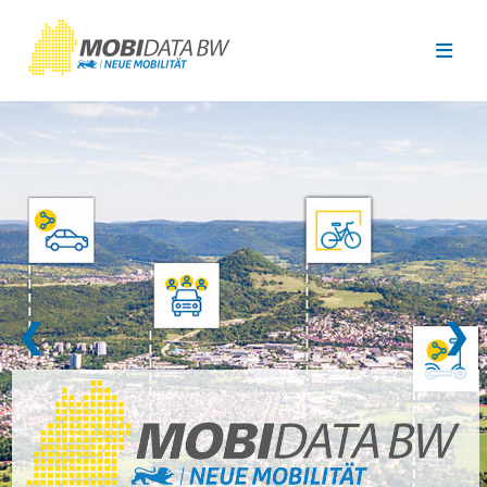
Überspringen zum Hauptinhalt
❮
❯