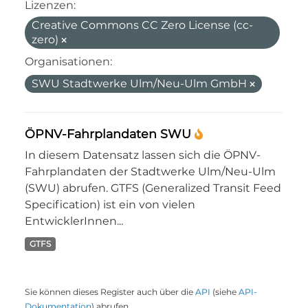
Lizenzen:
Creative Commons CC Zero License (cc-
zero)
Organisationen:
SWU Stadtwerke Ulm/Neu-Ulm GmbH
ÖPNV-Fahrplandaten SWU
In diesem Datensatz lassen sich die ÖPNV-
Fahrplandaten der Stadtwerke Ulm/Neu-Ulm
(SWU) abrufen. GTFS (Generalized Transit Feed
Specification) ist ein von vielen
EntwicklerInnen...
GTFS
Sie können dieses Register auch über die
API
(siehe
API-
Dokumentation
) abrufen.