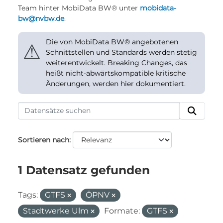
Team hinter MobiData BW® unter
mobidata-
bw@nvbw.de
.
Die von MobiData BW® angebotenen
⚠
Schnittstellen und Standards werden stetig
weiterentwickelt. Breaking Changes, das
heißt nicht-abwärtskompatible kritische
Änderungen, werden hier dokumentiert.
Sortieren nach
1 Datensatz gefunden
Tags:
GTFS
ÖPNV
Stadtwerke Ulm
Formate:
GTFS