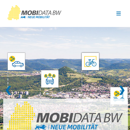
Überspringen zum Hauptinhalt
❮
❯