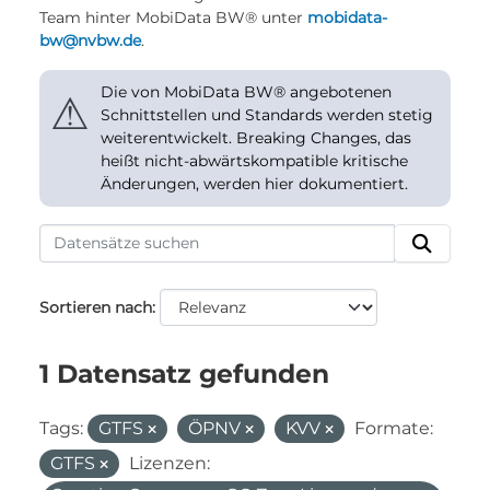
Team hinter MobiData BW® unter
mobidata-
bw@nvbw.de
.
Die von MobiData BW® angebotenen
⚠
Schnittstellen und Standards werden stetig
weiterentwickelt. Breaking Changes, das
heißt nicht-abwärtskompatible kritische
Änderungen, werden hier dokumentiert.
Sortieren nach
1 Datensatz gefunden
Tags:
GTFS
ÖPNV
KVV
Formate:
GTFS
Lizenzen: