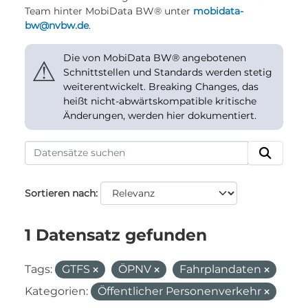
Team hinter MobiData BW® unter
mobidata-
bw@nvbw.de
.
Die von MobiData BW® angebotenen
⚠
Schnittstellen und Standards werden stetig
weiterentwickelt. Breaking Changes, das
heißt nicht-abwärtskompatible kritische
Änderungen, werden hier dokumentiert.
Sortieren nach
1 Datensatz gefunden
Tags:
GTFS
ÖPNV
Fahrplandaten
Kategorien:
Öffentlicher Personenverkehr