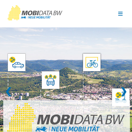
Überspringen zum Hauptinhalt
❮
❯