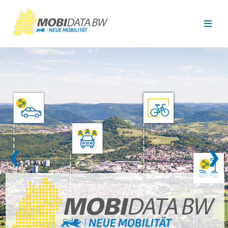
Überspringen zum Hauptinhalt
❮
❯