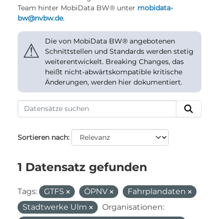
Team hinter MobiData BW® unter
mobidata-
bw@nvbw.de
.
Die von MobiData BW® angebotenen
⚠
Schnittstellen und Standards werden stetig
weiterentwickelt. Breaking Changes, das
heißt nicht-abwärtskompatible kritische
Änderungen, werden hier dokumentiert.
Sortieren nach
1 Datensatz gefunden
Tags:
GTFS
ÖPNV
Fahrplandaten
Stadtwerke Ulm
Organisationen: