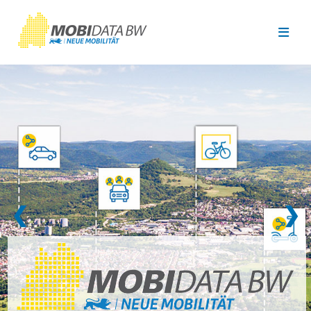
Überspringen zum Hauptinhalt
❮
❯