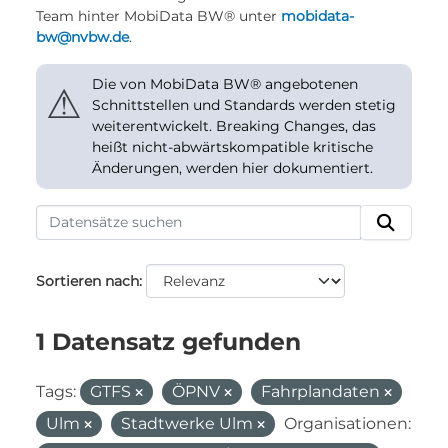
Team hinter MobiData BW® unter
mobidata-
bw@nvbw.de
.
Die von MobiData BW® angebotenen
⚠
Schnittstellen und Standards werden stetig
weiterentwickelt. Breaking Changes, das
heißt nicht-abwärtskompatible kritische
Änderungen, werden hier dokumentiert.
Sortieren nach
1 Datensatz gefunden
Tags:
GTFS
ÖPNV
Fahrplandaten
Ulm
Stadtwerke Ulm
Organisationen: