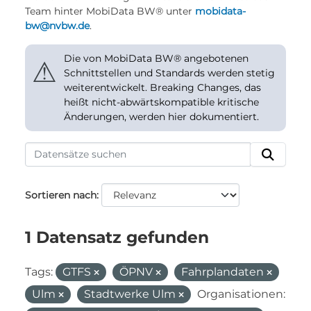
Team hinter MobiData BW® unter
mobidata-
bw@nvbw.de
.
Die von MobiData BW® angebotenen
⚠
Schnittstellen und Standards werden stetig
weiterentwickelt. Breaking Changes, das
heißt nicht-abwärtskompatible kritische
Änderungen, werden hier dokumentiert.
Sortieren nach
1 Datensatz gefunden
Tags:
GTFS
ÖPNV
Fahrplandaten
Ulm
Stadtwerke Ulm
Organisationen: