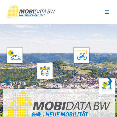
Überspringen zum Hauptinhalt
❮
❯