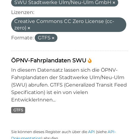
SWU Stadtwerke Ulm/Neu-Ulm GmbH
Lizenzen:
Creative Commons CC Zero License (cc-
zero)
Formate:
GTFS
ÖPNV-Fahrplandaten SWU
In diesem Datensatz lassen sich die ÖPNV-
Fahrplandaten der Stadtwerke Ulm/Neu-Ulm
(SWU) abrufen. GTFS (Generalized Transit Feed
Specification) ist ein von vielen
EntwicklerInnen...
GTFS
Sie können dieses Register auch über die
API
(siehe
API-
Dokumentation
) abrufen.