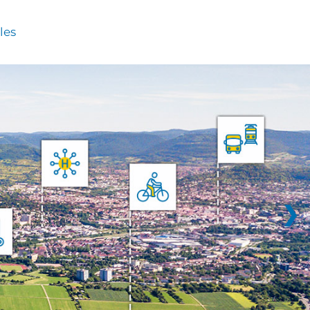
les
❯