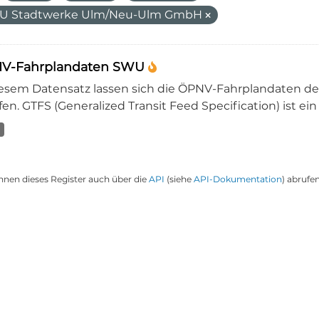
U Stadtwerke Ulm/Neu-Ulm GmbH
V-Fahrplandaten SWU
iesem Datensatz lassen sich die ÖPNV-Fahrplandaten 
en. GTFS (Generalized Transit Feed Specification) ist ein
nnen dieses Register auch über die
API
(siehe
API-Dokumentation
) abrufen