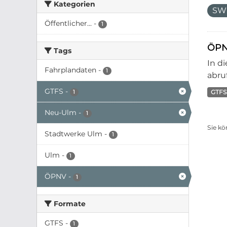
Kategorien
SW
Öffentlicher...
-
1
ÖPN
Tags
In d
Fahrplandaten
-
1
abruf
GTFS
-
GTFS
1
Neu-Ulm
-
1
Sie kö
Stadtwerke Ulm
-
1
Ulm
-
1
ÖPNV
-
1
Formate
GTFS
-
1