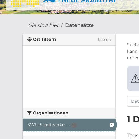
Sie sind hier
Datensätze
Ort filtern
Leeren
Suche
kann 
unte
Organisationen
1 
SWU Stadtwerke...
-
1
Tags