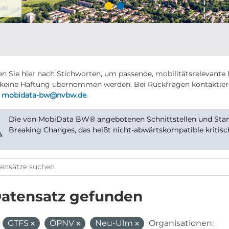
n Sie hier nach Stichworten, um passende, mobilitätsrelevante 
keine Haftung übernommen werden. Bei Rückfragen kontaktier
r
mobidata-bw@nvbw.de
.
Die von MobiData BW® angebotenen Schnittstellen und Stand
⚠
Breaking Changes, das heißt nicht-abwärtskompatible kritis
Datensatz gefunden
:
GTFS
ÖPNV
Neu-Ulm
Organisationen: