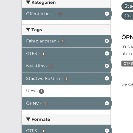
Kategorien
Sta
Öffentlicher...
-
1
Cre
Tags
ÖPN
Fahrplandaten
-
1
In d
GTFS
-
abruf
1
GTFS
Neu-Ulm
-
1
Stadtwerke Ulm
-
1
Sie kö
Ulm
-
1
ÖPNV
-
1
Formate
GTFS
-
1