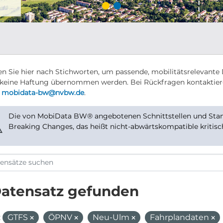
n Sie hier nach Stichworten, um passende, mobilitätsrelevante 
keine Haftung übernommen werden. Bei Rückfragen kontaktier
r
mobidata-bw@nvbw.de
.
Die von MobiData BW® angebotenen Schnittstellen und Stand
⚠
Breaking Changes, das heißt nicht-abwärtskompatible kritis
Datensatz gefunden
:
GTFS
ÖPNV
Neu-Ulm
Fahrplandaten