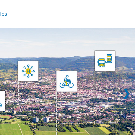
les
❯