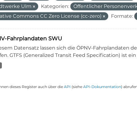
dtwerke Ulm
Kategorien:
Öffentlicher Personenver
ative Commons CC Zero License (cc-zero)
Formate:
V-Fahrplandaten SWU
iesem Datensatz lassen sich die ÖPNV-Fahrplandaten 
en. GTFS (Generalized Transit Feed Specification) ist ein
nnen dieses Register auch über die
API
(siehe
API-Dokumentation
) abrufen