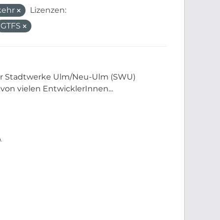
kehr
Lizenzen:
GTFS
der Stadtwerke Ulm/Neu-Ulm (SWU)
 von vielen EntwicklerInnen...
.