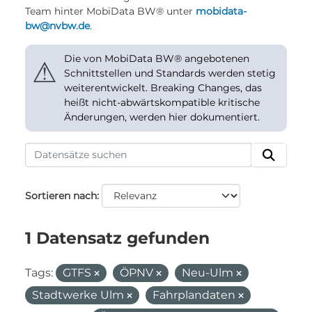
Team hinter MobiData BW® unter
mobidata-
bw@nvbw.de
.
Die von MobiData BW® angebotenen
⚠
Schnittstellen und Standards werden stetig
weiterentwickelt. Breaking Changes, das
heißt nicht-abwärtskompatible kritische
Änderungen, werden hier dokumentiert.
Sortieren nach
1 Datensatz gefunden
Tags:
GTFS
ÖPNV
Neu-Ulm
Stadtwerke Ulm
Fahrplandaten