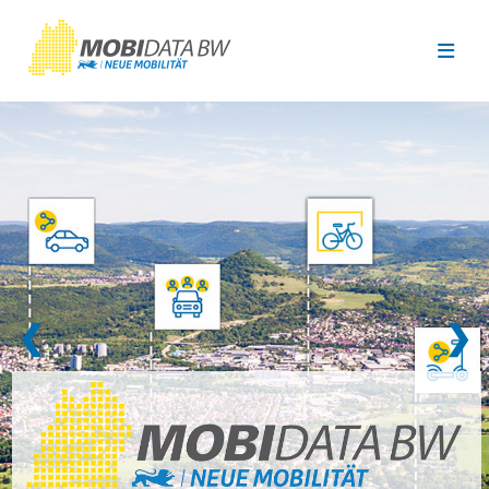
Überspringen zum Hauptinhalt
❮
❯