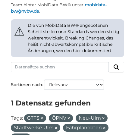
Team hinter MobiData BW® unter
mobidata-
bw@nvbw.de
.
Die von MobiData BW® angebotenen
⚠
Schnittstellen und Standards werden stetig
weiterentwickelt. Breaking Changes, das
heißt nicht-abwärtskompatible kritische
Änderungen, werden hier dokumentiert.
Sortieren nach
1 Datensatz gefunden
Tags:
GTFS
ÖPNV
Neu-Ulm
Stadtwerke Ulm
Fahrplandaten