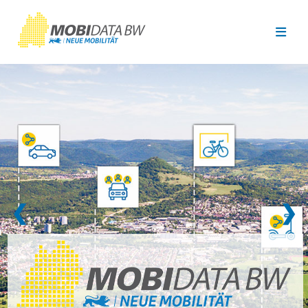
Überspringen zum Hauptinhalt
❮
❯