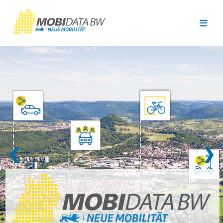
Überspringen zum Hauptinhalt
❮
❯