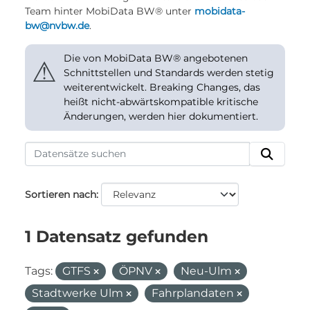
Team hinter MobiData BW® unter
mobidata-
bw@nvbw.de
.
Die von MobiData BW® angebotenen
⚠
Schnittstellen und Standards werden stetig
weiterentwickelt. Breaking Changes, das
heißt nicht-abwärtskompatible kritische
Änderungen, werden hier dokumentiert.
Sortieren nach
1 Datensatz gefunden
Tags:
GTFS
ÖPNV
Neu-Ulm
Stadtwerke Ulm
Fahrplandaten