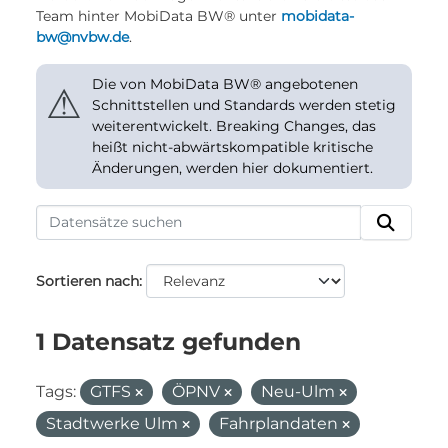
Team hinter MobiData BW® unter
mobidata-
bw@nvbw.de
.
Die von MobiData BW® angebotenen
⚠
Schnittstellen und Standards werden stetig
weiterentwickelt. Breaking Changes, das
heißt nicht-abwärtskompatible kritische
Änderungen, werden hier dokumentiert.
Sortieren nach
1 Datensatz gefunden
Tags:
GTFS
ÖPNV
Neu-Ulm
Stadtwerke Ulm
Fahrplandaten