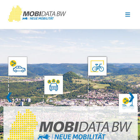
Überspringen zum Hauptinhalt
❮
❯