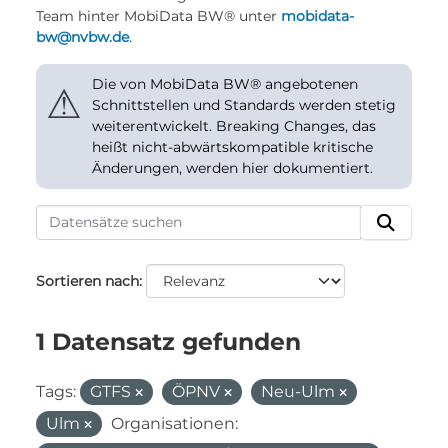
Team hinter MobiData BW® unter
mobidata-
bw@nvbw.de
.
Die von MobiData BW® angebotenen
⚠
Schnittstellen und Standards werden stetig
weiterentwickelt. Breaking Changes, das
heißt nicht-abwärtskompatible kritische
Änderungen, werden hier dokumentiert.
Sortieren nach
1 Datensatz gefunden
Tags:
GTFS
ÖPNV
Neu-Ulm
Ulm
Organisationen: