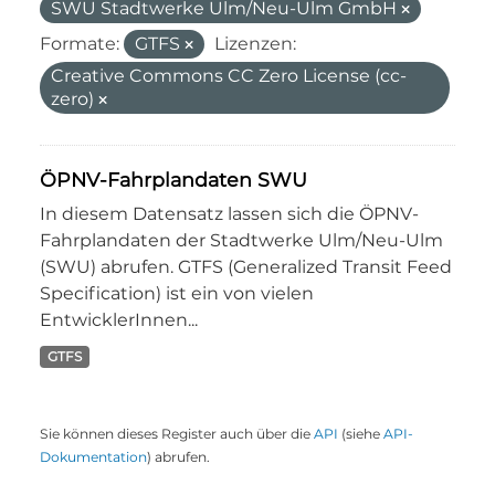
SWU Stadtwerke Ulm/Neu-Ulm GmbH
Formate:
GTFS
Lizenzen:
Creative Commons CC Zero License (cc-
zero)
ÖPNV-Fahrplandaten SWU
In diesem Datensatz lassen sich die ÖPNV-
Fahrplandaten der Stadtwerke Ulm/Neu-Ulm
(SWU) abrufen. GTFS (Generalized Transit Feed
Specification) ist ein von vielen
EntwicklerInnen...
GTFS
Sie können dieses Register auch über die
API
(siehe
API-
Dokumentation
) abrufen.