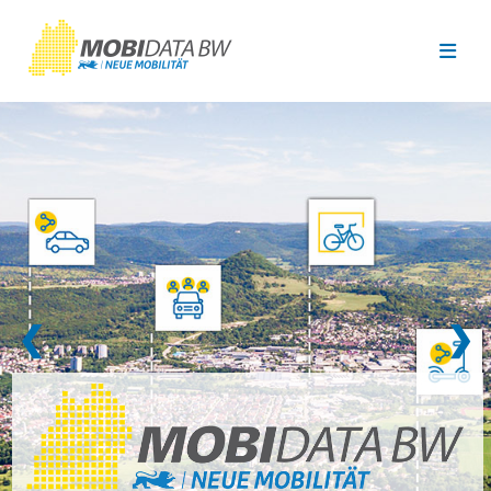
Überspringen zum Hauptinhalt
❮
❯