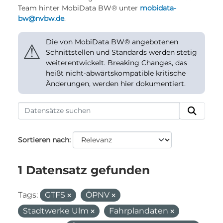
Team hinter MobiData BW® unter
mobidata-
bw@nvbw.de
.
Die von MobiData BW® angebotenen
⚠
Schnittstellen und Standards werden stetig
weiterentwickelt. Breaking Changes, das
heißt nicht-abwärtskompatible kritische
Änderungen, werden hier dokumentiert.
Sortieren nach
1 Datensatz gefunden
Tags:
GTFS
ÖPNV
Stadtwerke Ulm
Fahrplandaten