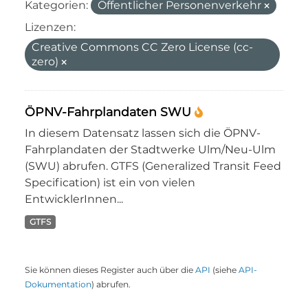
Kategorien:
Öffentlicher Personenverkehr
Lizenzen:
Creative Commons CC Zero License (cc-
zero)
ÖPNV-Fahrplandaten SWU
In diesem Datensatz lassen sich die ÖPNV-
Fahrplandaten der Stadtwerke Ulm/Neu-Ulm
(SWU) abrufen. GTFS (Generalized Transit Feed
Specification) ist ein von vielen
EntwicklerInnen...
GTFS
Sie können dieses Register auch über die
API
(siehe
API-
Dokumentation
) abrufen.