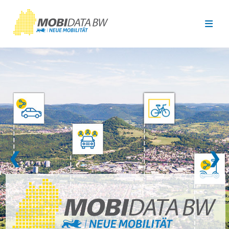
Überspringen zum Hauptinhalt
❮
❯