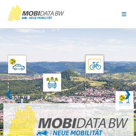
Überspringen zum Hauptinhalt
❮
❯