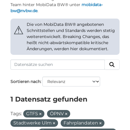
Team hinter MobiData BW® unter
mobidata-
bw@nvbw.de
.
Die von MobiData BW® angebotenen
⚠
Schnittstellen und Standards werden stetig
weiterentwickelt. Breaking Changes, das
heißt nicht-abwärtskompatible kritische
Änderungen, werden hier dokumentiert.
Sortieren nach
1 Datensatz gefunden
Tags:
GTFS
ÖPNV
Stadtwerke Ulm
Fahrplandaten