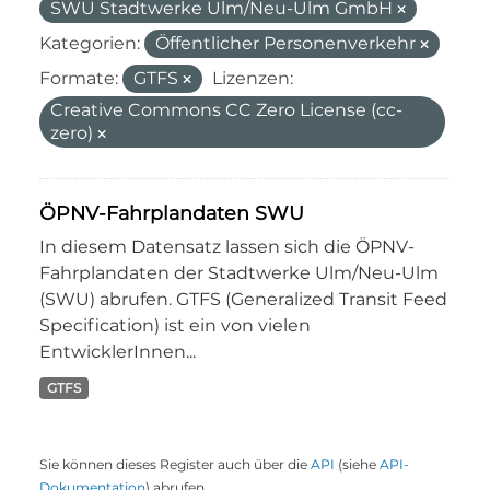
SWU Stadtwerke Ulm/Neu-Ulm GmbH
Kategorien:
Öffentlicher Personenverkehr
Formate:
GTFS
Lizenzen:
Creative Commons CC Zero License (cc-
zero)
ÖPNV-Fahrplandaten SWU
In diesem Datensatz lassen sich die ÖPNV-
Fahrplandaten der Stadtwerke Ulm/Neu-Ulm
(SWU) abrufen. GTFS (Generalized Transit Feed
Specification) ist ein von vielen
EntwicklerInnen...
GTFS
Sie können dieses Register auch über die
API
(siehe
API-
Dokumentation
) abrufen.