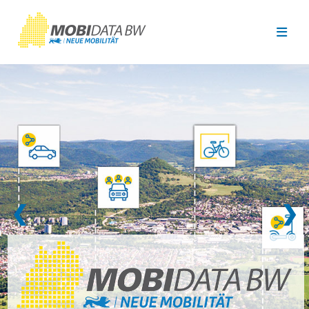
Überspringen zum Hauptinhalt
❮
❯