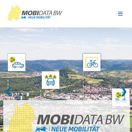
Überspringen zum Hauptinhalt
❮
❯