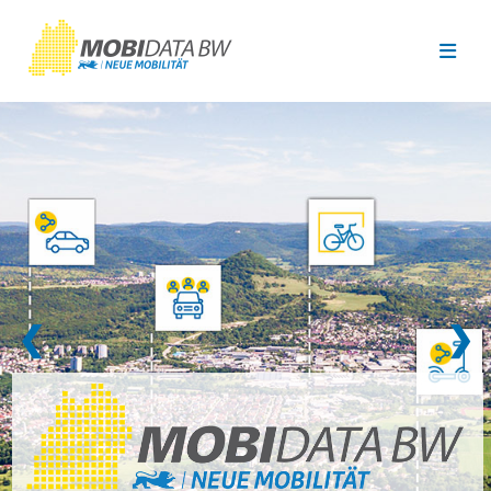
Überspringen zum Hauptinhalt
❮
❯