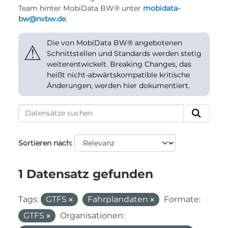
Team hinter MobiData BW® unter
mobidata-
bw@nvbw.de
.
Die von MobiData BW® angebotenen
⚠
Schnittstellen und Standards werden stetig
weiterentwickelt. Breaking Changes, das
heißt nicht-abwärtskompatible kritische
Änderungen, werden hier dokumentiert.
Sortieren nach
1 Datensatz gefunden
Tags:
GTFS
Fahrplandaten
Formate:
GTFS
Organisationen: