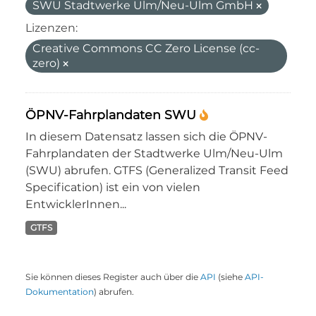
SWU Stadtwerke Ulm/Neu-Ulm GmbH
Lizenzen:
Creative Commons CC Zero License (cc-
zero)
ÖPNV-Fahrplandaten SWU
In diesem Datensatz lassen sich die ÖPNV-
Fahrplandaten der Stadtwerke Ulm/Neu-Ulm
(SWU) abrufen. GTFS (Generalized Transit Feed
Specification) ist ein von vielen
EntwicklerInnen...
GTFS
Sie können dieses Register auch über die
API
(siehe
API-
Dokumentation
) abrufen.