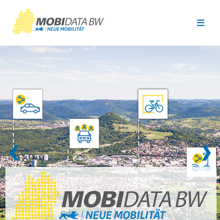
Überspringen zum Hauptinhalt
❮
❯