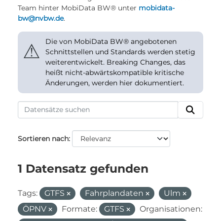
Team hinter MobiData BW® unter
mobidata-
bw@nvbw.de
.
Die von MobiData BW® angebotenen
⚠
Schnittstellen und Standards werden stetig
weiterentwickelt. Breaking Changes, das
heißt nicht-abwärtskompatible kritische
Änderungen, werden hier dokumentiert.
Sortieren nach
1 Datensatz gefunden
Tags:
GTFS
Fahrplandaten
Ulm
ÖPNV
Formate:
GTFS
Organisationen: