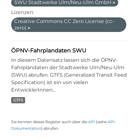
SWU Stadtwerke Ulm/Neu-Ulm GmbH
Lizenzen:
Creative Commons CC Zero License (cc-
zero)
ÖPNV-Fahrplandaten SWU
In diesem Datensatz lassen sich die ÖPNV-
Fahrplandaten der Stadtwerke Ulm/Neu-Ulm
(SWU) abrufen. GTFS (Generalized Transit Feed
Specification) ist ein von vielen
EntwicklerInnen...
GTFS
Sie können dieses Register auch über die
API
(siehe
API-
Dokumentation
) abrufen.