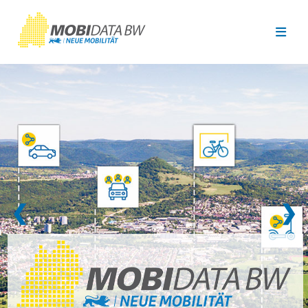
Überspringen zum Hauptinhalt
❮
❯