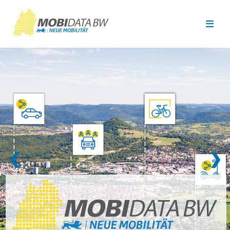
Überspringen zum Hauptinhalt
❮
❯