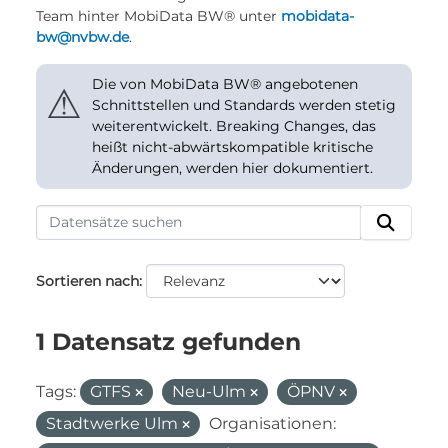
Team hinter MobiData BW® unter
mobidata-
bw@nvbw.de
.
Die von MobiData BW® angebotenen
⚠
Schnittstellen und Standards werden stetig
weiterentwickelt. Breaking Changes, das
heißt nicht-abwärtskompatible kritische
Änderungen, werden hier dokumentiert.
Sortieren nach
1 Datensatz gefunden
Tags:
GTFS
Neu-Ulm
ÖPNV
Stadtwerke Ulm
Organisationen: