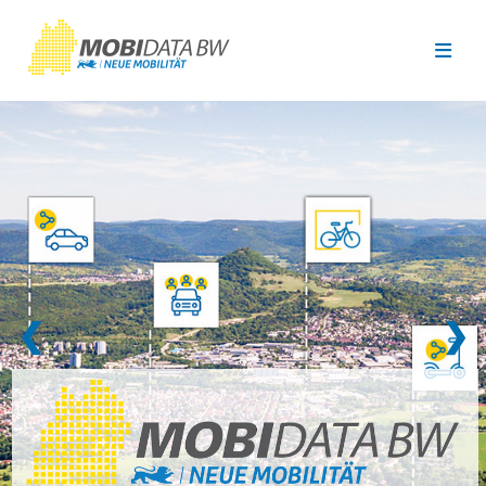
Überspringen zum Hauptinhalt
❮
❯