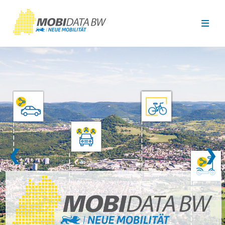
Überspringen zum Hauptinhalt
❮
❯