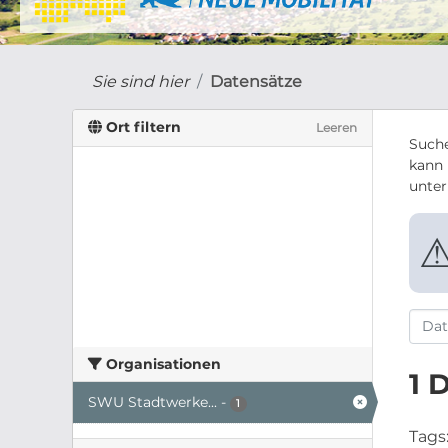
Sie sind hier
Datensätze
Ort filtern
Leeren
Suche
kann 
unte
Organisationen
1 
SWU Stadtwerke...
-
1
Tags