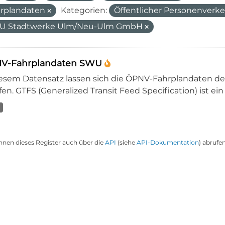
rplandaten
Kategorien:
Öffentlicher Personenverk
U Stadtwerke Ulm/Neu-Ulm GmbH
V-Fahrplandaten SWU
iesem Datensatz lassen sich die ÖPNV-Fahrplandaten 
en. GTFS (Generalized Transit Feed Specification) ist ein
nnen dieses Register auch über die
API
(siehe
API-Dokumentation
) abrufen