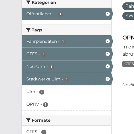
Kategorien
Fah
Öffentlicher...
-
1
SW
Tags
ÖPN
Fahrplandaten
-
1
In d
GTFS
-
abruf
1
GTFS
Neu-Ulm
-
1
Stadtwerke Ulm
-
1
Sie kö
Ulm
-
1
ÖPNV
-
1
Formate
GTFS
-
1