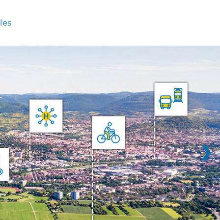
les
❯