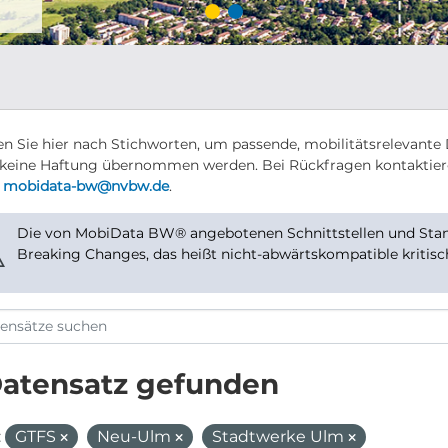
n Sie hier nach Stichworten, um passende, mobilitätsrelevante 
keine Haftung übernommen werden. Bei Rückfragen kontaktier
r
mobidata-bw@nvbw.de
.
Die von MobiData BW® angebotenen Schnittstellen und Stand
⚠
Breaking Changes, das heißt nicht-abwärtskompatible kritis
Datensatz gefunden
:
GTFS
Neu-Ulm
Stadtwerke Ulm