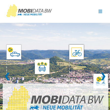
Überspringen zum Hauptinhalt
❮
❯