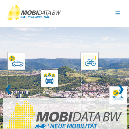
Überspringen zum Hauptinhalt
❮
❯