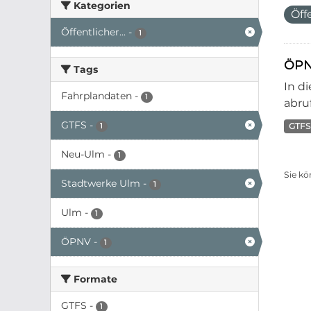
Kategorien
Öff
Öffentlicher...
-
1
ÖPN
Tags
In d
Fahrplandaten
-
1
abruf
GTFS
-
GTFS
1
Neu-Ulm
-
1
Sie kö
Stadtwerke Ulm
-
1
Ulm
-
1
ÖPNV
-
1
Formate
GTFS
-
1