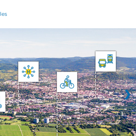
les
❯