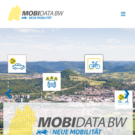
Überspringen zum Hauptinhalt
❮
❯