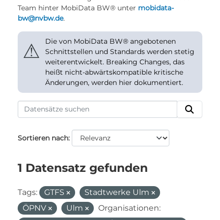
Team hinter MobiData BW® unter
mobidata-
bw@nvbw.de
.
Die von MobiData BW® angebotenen
⚠
Schnittstellen und Standards werden stetig
weiterentwickelt. Breaking Changes, das
heißt nicht-abwärtskompatible kritische
Änderungen, werden hier dokumentiert.
Sortieren nach
1 Datensatz gefunden
Tags:
GTFS
Stadtwerke Ulm
ÖPNV
Ulm
Organisationen: