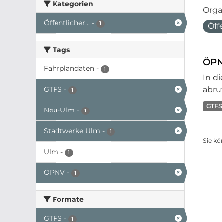
Kategorien
Orga
Öffentlicher...
-
1
Öff
Tags
ÖPN
Fahrplandaten
-
1
In d
GTFS
-
abruf
1
GTFS
Neu-Ulm
-
1
Stadtwerke Ulm
-
1
Sie kö
Ulm
-
1
ÖPNV
-
1
Formate
GTFS
-
1