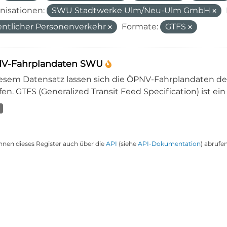
nisationen:
SWU Stadtwerke Ulm/Neu-Ulm GmbH
entlicher Personenverkehr
Formate:
GTFS
V-Fahrplandaten SWU
iesem Datensatz lassen sich die ÖPNV-Fahrplandaten 
en. GTFS (Generalized Transit Feed Specification) ist ein
nnen dieses Register auch über die
API
(siehe
API-Dokumentation
) abrufen