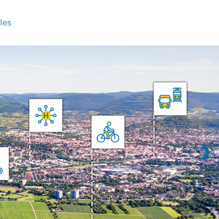
les
❯