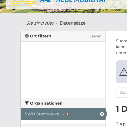
Sie sind hier
Datensätze
Ort filtern
Leeren
Suche
kann 
unte
Organisationen
1 
SWU Stadtwerke...
-
1
Tags