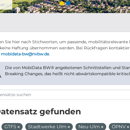
n Sie hier nach Stichworten, um passende, mobilitätsrelevante 
keine Haftung übernommen werden. Bei Rückfragen kontaktier
r
mobidata-bw@nvbw.de
.
Die von MobiData BW® angebotenen Schnittstellen und Stand
⚠
Breaking Changes, das heißt nicht-abwärtskompatible kritis
Datensatz gefunden
:
GTFS
Stadtwerke Ulm
Neu-Ulm
ÖPNV