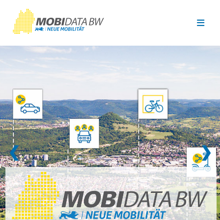
Überspringen zum Hauptinhalt
❮
❯